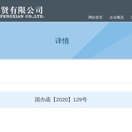
网站首页
企业概况
详情
国办函【2020】129号