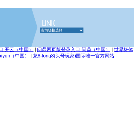
口-开云（中国）
|
问鼎网页版登录入口-问鼎（中国）
|
世界杯体
iyun（中国）
|
龙8-long8(头号玩家)国际唯一官方网站
|